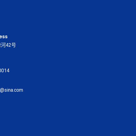
ess
河42号
0014
@sina.com