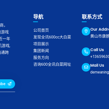
导航
联系方式
发商，
Our Addr
公司首页
的游戏
黄山市康膀
发现全讯600cc大白菜
列近一年
项目展示
游戏,
Call Us
集团新闻
精通跨
+1365963
服务方向
咨询600全讯白菜网址
Mail Us
demeaning
ibe