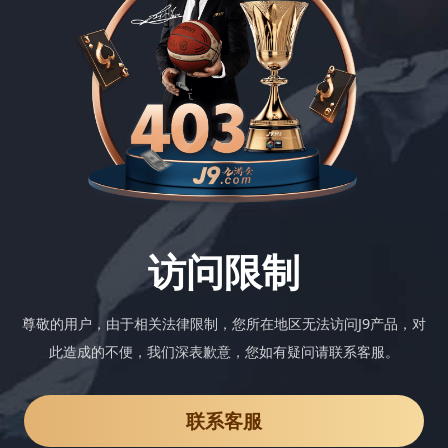
访问限制
尊敬的用户，由于相关法律限制，您所在地区无法访问J9产品，对
此造成的不便，我们深表歉意，您如有疑问请联系客服。
联系客服